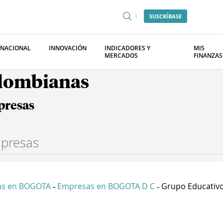
SUSCRÍBASE
RNACIONAL
INNOVACIÓN
INDICADORES Y
MIS
MERCADOS
FINANZAS
olombianas
presas
as en BOGOTA
Empresas en BOGOTA D C
Grupo Educativo 
-
-