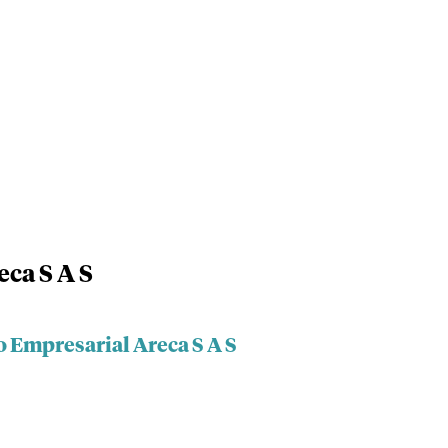
ca S A S
o Empresarial Areca S A S