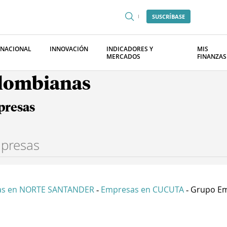
SUSCRÍBASE
RNACIONAL
INNOVACIÓN
INDICADORES Y
MIS
MERCADOS
FINANZAS
olombianas
presas
as en NORTE SANTANDER
Empresas en CUCUTA
Grupo Emp
-
-