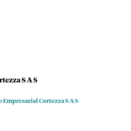
tezza S A S
o Empresarial Cortezza S A S