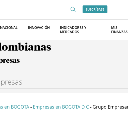
SUSCRÍBASE
RNACIONAL
INNOVACIÓN
INDICADORES Y
MIS
MERCADOS
FINANZAS
olombianas
presas
as en BOGOTA
Empresas en BOGOTA D C
Grupo Empresaria
-
-