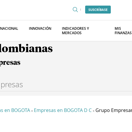
SUSCRÍBASE
RNACIONAL
INNOVACIÓN
INDICADORES Y
MIS
MERCADOS
FINANZAS
olombianas
presas
as en BOGOTA
Empresas en BOGOTA D C
Grupo Empresari
-
-