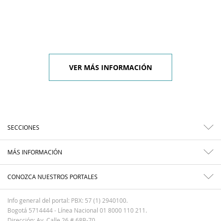
VER MÁS INFORMACIÓN
SECCIONES
MÁS INFORMACIÓN
CONOZCA NUESTROS PORTALES
Info general del portal: PBX: 57 (1) 2940100.
Bogotá 5714444 - Línea Nacional 01 8000 110 211.
Dirección: Av. Calle 26 # 68B-70.