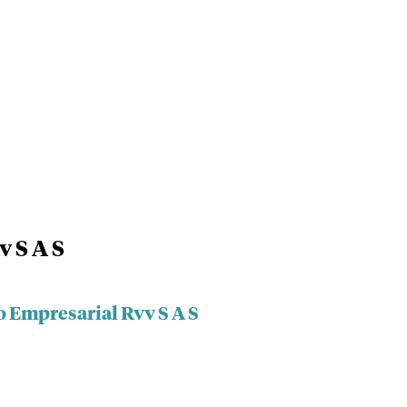
 S A S
o Empresarial Rvv S A S