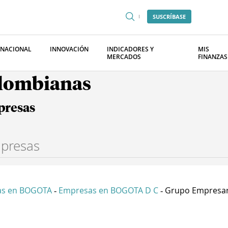
SUSCRÍBASE
RNACIONAL
INNOVACIÓN
INDICADORES Y
MIS
MERCADOS
FINANZAS
olombianas
presas
as en BOGOTA
Empresas en BOGOTA D C
Grupo Empresaria
-
-