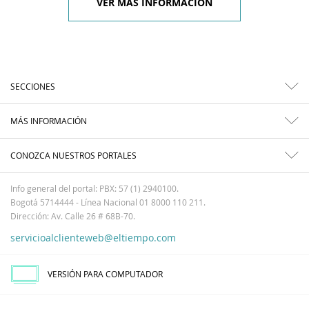
VER MÁS INFORMACIÓN
SECCIONES
MÁS INFORMACIÓN
CONOZCA NUESTROS PORTALES
Info general del portal: PBX: 57 (1) 2940100.
Bogotá 5714444 - Línea Nacional 01 8000 110 211.
Dirección: Av. Calle 26 # 68B-70.
servicioalclienteweb@eltiempo.com
VERSIÓN PARA COMPUTADOR