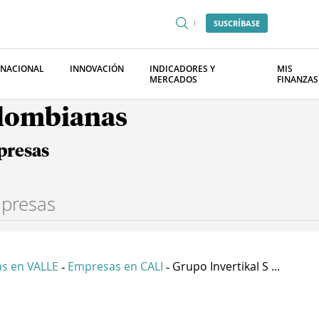
SUSCRÍBASE
RNACIONAL
INNOVACIÓN
INDICADORES Y
MIS
MERCADOS
FINANZAS
olombianas
presas
s en VALLE
Empresas en CALI
Grupo Invertikal S ...
-
-