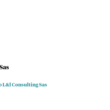
Sas
o L&l Consulting Sas