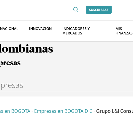
SUSCRÍBASE
RNACIONAL
INNOVACIÓN
INDICADORES Y
MIS
MERCADOS
FINANZAS
olombianas
presas
as en BOGOTA
Empresas en BOGOTA D C
Grupo L&l Consul
-
-