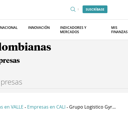
SUSCRÍBASE
RNACIONAL
INNOVACIÓN
INDICADORES Y
MIS
MERCADOS
FINANZAS
olombianas
presas
s en VALLE
Empresas en CALI
Grupo Logistico Gyr...
-
-