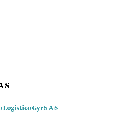
A S
 Logistico Gyr S A S