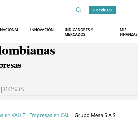
SUSCRÍBASE
RNACIONAL
INNOVACIÓN
INDICADORES Y
MIS
MERCADOS
FINANZAS
olombianas
presas
s en VALLE
Empresas en CALI
Grupo Mesa S A S
-
-