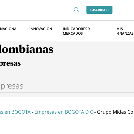
SUSCRÍBASE
RNACIONAL
INNOVACIÓN
INDICADORES Y
MIS
MERCADOS
FINANZAS
olombianas
presas
as en BOGOTA
Empresas en BOGOTA D C
Grupo Midas Com
-
-