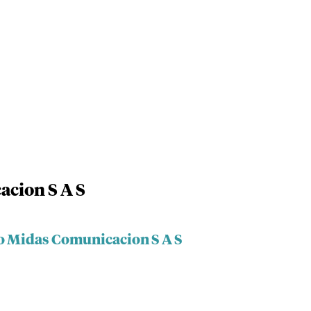
cion S A S
o Midas Comunicacion S A S