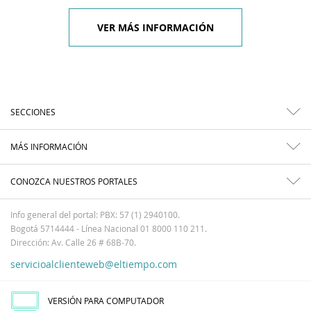
VER MÁS INFORMACIÓN
SECCIONES
MÁS INFORMACIÓN
CONOZCA NUESTROS PORTALES
Info general del portal: PBX: 57 (1) 2940100.
Bogotá 5714444 - Línea Nacional 01 8000 110 211.
Dirección: Av. Calle 26 # 68B-70.
servicioalclienteweb@eltiempo.com
VERSIÓN PARA COMPUTADOR