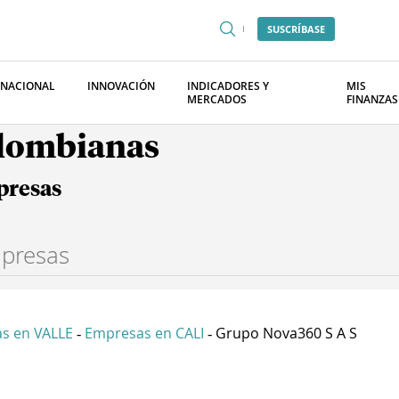
SUSCRÍBASE
RNACIONAL
INNOVACIÓN
INDICADORES Y
MIS
MERCADOS
FINANZAS
olombianas
presas
s en VALLE
Empresas en CALI
Grupo Nova360 S A S
-
-