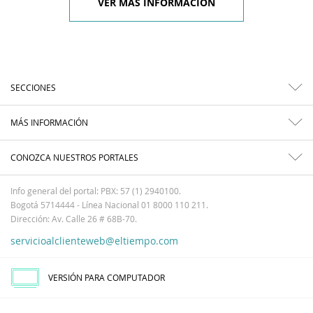
VER MÁS INFORMACIÓN
SECCIONES
MÁS INFORMACIÓN
CONOZCA NUESTROS PORTALES
Info general del portal: PBX: 57 (1) 2940100.
Bogotá 5714444 - Línea Nacional 01 8000 110 211.
Dirección: Av. Calle 26 # 68B-70.
servicioalclienteweb@eltiempo.com
VERSIÓN PARA COMPUTADOR