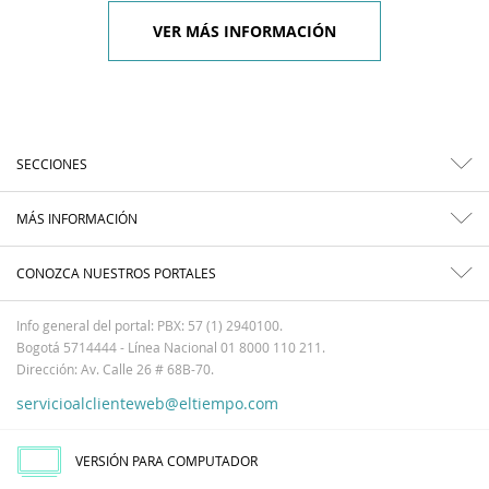
VER MÁS INFORMACIÓN
SECCIONES
MÁS INFORMACIÓN
CONOZCA NUESTROS PORTALES
Info general del portal: PBX: 57 (1) 2940100.
Bogotá 5714444 - Línea Nacional 01 8000 110 211.
Dirección: Av. Calle 26 # 68B-70.
servicioalclienteweb@eltiempo.com
VERSIÓN PARA COMPUTADOR