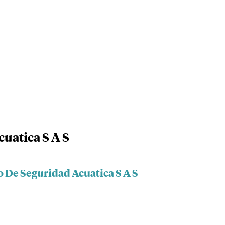
uatica S A S
 De Seguridad Acuatica S A S