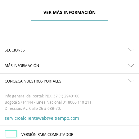
VER MÁS INFORMACIÓN
SECCIONES
MÁS INFORMACIÓN
CONOZCA NUESTROS PORTALES
Info general del portal: PBX: 57 (1) 2940100.
Bogotá 5714444 - Línea Nacional 01 8000 110 211.
Dirección: Av. Calle 26 # 68B-70.
servicioalclienteweb@eltiempo.com
VERSIÓN PARA COMPUTADOR