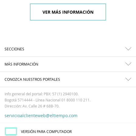
VER MÁS INFORMACIÓN
SECCIONES
MÁS INFORMACIÓN
CONOZCA NUESTROS PORTALES
Info general del portal: PBX: 57 (1) 2940100.
Bogotá 5714444 - Línea Nacional 01 8000 110 211.
Dirección: Av. Calle 26 # 68B-70.
servicioalclienteweb@eltiempo.com
VERSIÓN PARA COMPUTADOR