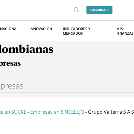
SUSCRÍBASE
RNACIONAL
INNOVACIÓN
INDICADORES Y
MIS
MERCADOS
FINANZAS
olombianas
presas
s en SUCRE
Empresas en SINCELEJO
Grupo Valterra S A S
-
-