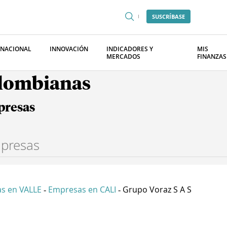
SUSCRÍBASE
RNACIONAL
INNOVACIÓN
INDICADORES Y
MIS
MERCADOS
FINANZAS
olombianas
presas
s en VALLE
Empresas en CALI
Grupo Voraz S A S
-
-