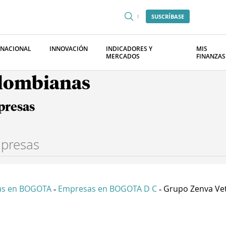
SUSCRÍBASE
RNACIONAL
INNOVACIÓN
INDICADORES Y
MIS
MERCADOS
FINANZAS
olombianas
presas
as en BOGOTA
Empresas en BOGOTA D C
Grupo Zenva Vet 
-
-