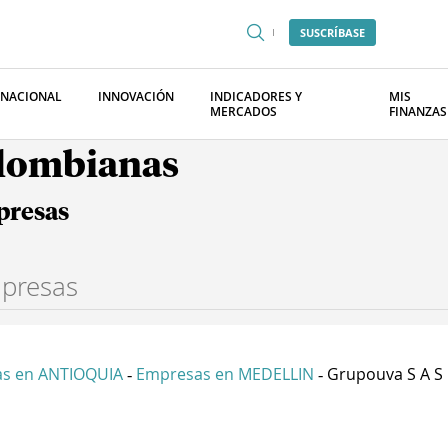
SUSCRÍBASE
RNACIONAL
INNOVACIÓN
INDICADORES Y
MIS
MERCADOS
FINANZAS
olombianas
presas
s en ANTIOQUIA
Empresas en MEDELLIN
Grupouva S A S
-
-