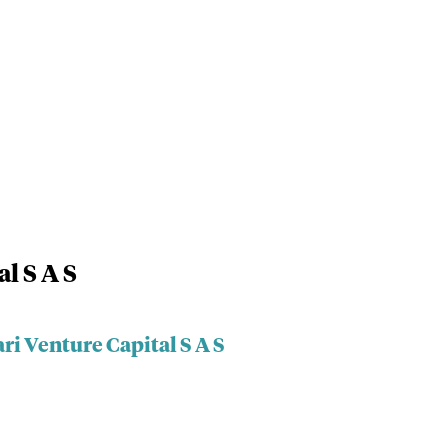
l S A S
ri Venture Capital S A S