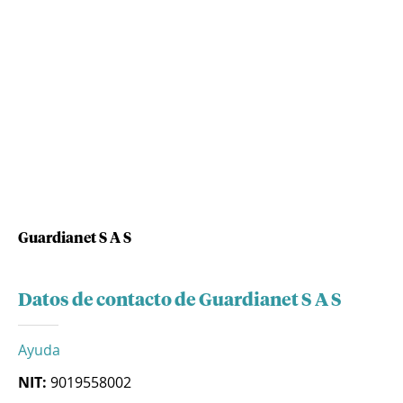
Guardianet S A S
Datos de contacto de Guardianet S A S
Ayuda
NIT:
9019558002