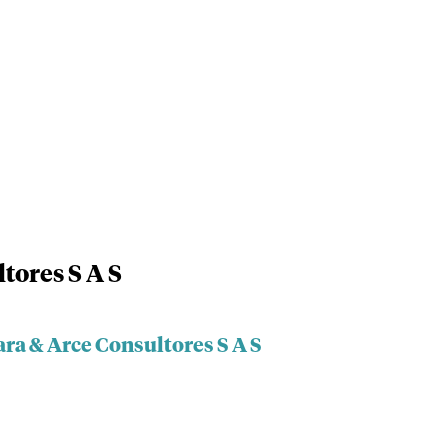
tores S A S
ra & Arce Consultores S A S