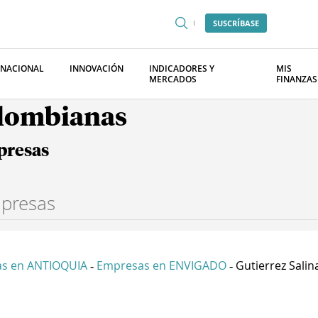
SUSCRÍBASE
RNACIONAL
INNOVACIÓN
INDICADORES Y
MIS
MERCADOS
FINANZAS
olombianas
presas
s en ANTIOQUIA
Empresas en ENVIGADO
Gutierrez Salina
-
-