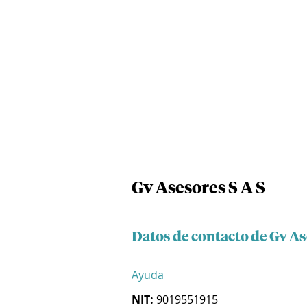
Gv Asesores S A S
Datos de contacto de Gv As
Ayuda
NIT:
9019551915