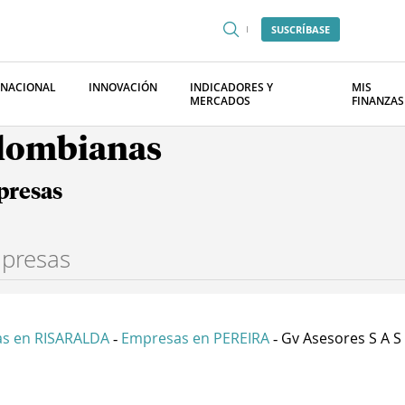
SUSCRÍBASE
RNACIONAL
INNOVACIÓN
INDICADORES Y
MIS
MERCADOS
FINANZAS
olombianas
presas
s en RISARALDA
Empresas en PEREIRA
Gv Asesores S A S
-
-