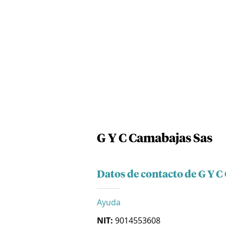
G Y C Camabajas Sas
Datos de contacto de G Y 
Ayuda
NIT:
9014553608