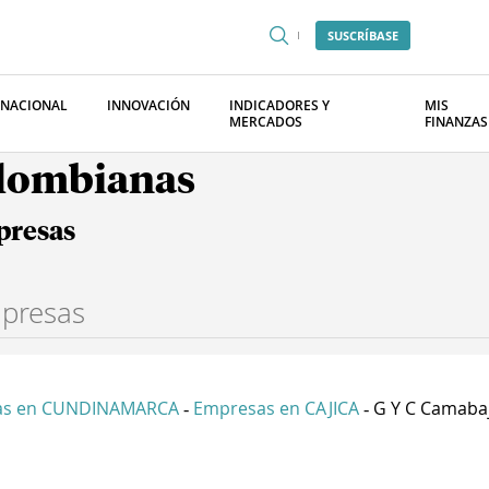
SUSCRÍBASE
RNACIONAL
INNOVACIÓN
INDICADORES Y
MIS
MERCADOS
FINANZAS
olombianas
presas
as en CUNDINAMARCA
Empresas en CAJICA
G Y C Camaba
-
-