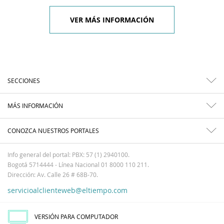
VER MÁS INFORMACIÓN
SECCIONES
MÁS INFORMACIÓN
CONOZCA NUESTROS PORTALES
Info general del portal: PBX: 57 (1) 2940100.
Bogotá 5714444 - Línea Nacional 01 8000 110 211.
Dirección: Av. Calle 26 # 68B-70.
servicioalclienteweb@eltiempo.com
VERSIÓN PARA COMPUTADOR