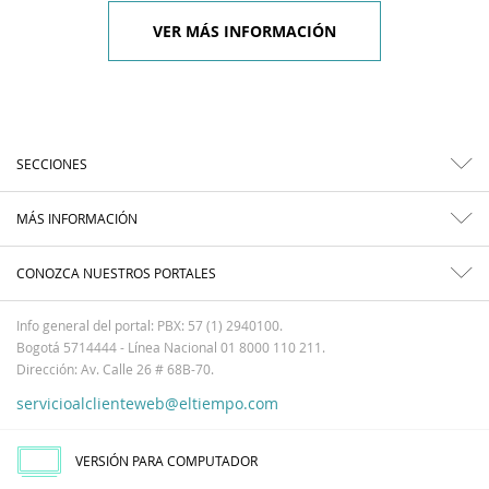
VER MÁS INFORMACIÓN
SECCIONES
MÁS INFORMACIÓN
CONOZCA NUESTROS PORTALES
Info general del portal: PBX: 57 (1) 2940100.
Bogotá 5714444 - Línea Nacional 01 8000 110 211.
Dirección: Av. Calle 26 # 68B-70.
servicioalclienteweb@eltiempo.com
VERSIÓN PARA COMPUTADOR