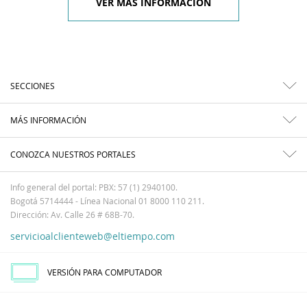
VER MÁS INFORMACIÓN
SECCIONES
MÁS INFORMACIÓN
CONOZCA NUESTROS PORTALES
Info general del portal: PBX: 57 (1) 2940100.
Bogotá 5714444 - Línea Nacional 01 8000 110 211.
Dirección: Av. Calle 26 # 68B-70.
servicioalclienteweb@eltiempo.com
VERSIÓN PARA COMPUTADOR