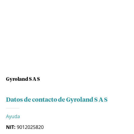
Gyroland S A S
Datos de contacto de Gyroland S A S
Ayuda
NIT:
9012025820