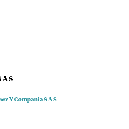
 A S
laez Y Compania S A S