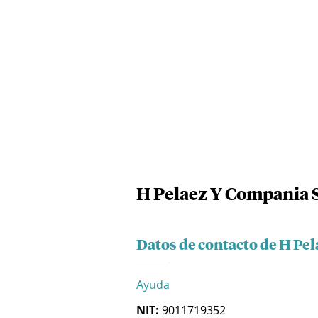
H Pelaez Y Compania S
Datos de contacto de H Pe
Ayuda
NIT:
9011719352