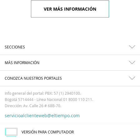
VER MÁS INFORMACIÓN
SECCIONES
MÁS INFORMACIÓN
CONOZCA NUESTROS PORTALES
Info general del portal: PBX: 57 (1) 2940100.
Bogotá 5714444 - Línea Nacional 01 8000 110 211.
Dirección: Av. Calle 26 # 68B-70.
servicioalclienteweb@eltiempo.com
VERSIÓN PARA COMPUTADOR