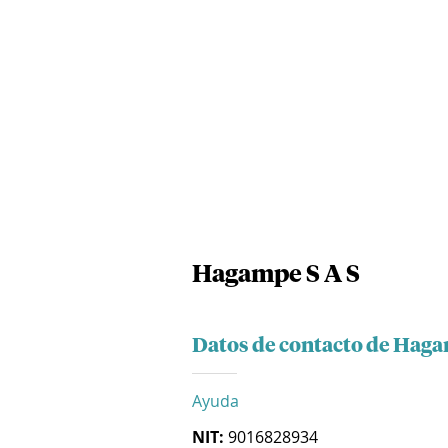
Hagampe S A S
Datos de contacto de Haga
Ayuda
NIT:
9016828934