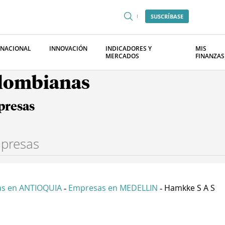
SUSCRÍBASE
RNACIONAL
INNOVACIÓN
INDICADORES Y
MIS
MERCADOS
FINANZAS
olombianas
presas
s en ANTIOQUIA
Empresas en MEDELLIN
Hamkke S A S
-
-