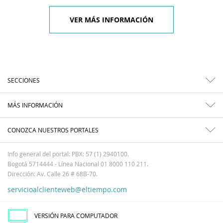
VER MÁS INFORMACIÓN
SECCIONES
MÁS INFORMACIÓN
CONOZCA NUESTROS PORTALES
Info general del portal: PBX: 57 (1) 2940100.
Bogotá 5714444 - Línea Nacional 01 8000 110 211.
Dirección: Av. Calle 26 # 68B-70.
servicioalclienteweb@eltiempo.com
VERSIÓN PARA COMPUTADOR