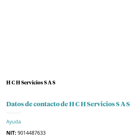
H C H Servicios S A S
Datos de contacto de H C H Servicios S A S
Ayuda
NIT:
9014487633