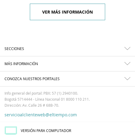
VER MÁS INFORMACIÓN
SECCIONES
MÁS INFORMACIÓN
CONOZCA NUESTROS PORTALES
Info general del portal: PBX: 57 (1) 2940100.
Bogotá 5714444 - Línea Nacional 01 8000 110 211.
Dirección: Av. Calle 26 # 68B-70.
servicioalclienteweb@eltiempo.com
VERSIÓN PARA COMPUTADOR