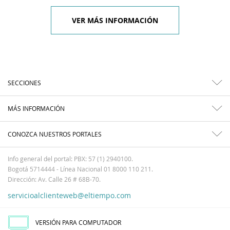
VER MÁS INFORMACIÓN
SECCIONES
MÁS INFORMACIÓN
CONOZCA NUESTROS PORTALES
Info general del portal: PBX: 57 (1) 2940100.
Bogotá 5714444 - Línea Nacional 01 8000 110 211.
Dirección: Av. Calle 26 # 68B-70.
servicioalclienteweb@eltiempo.com
VERSIÓN PARA COMPUTADOR