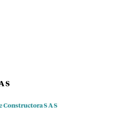
A S
e Constructora S A S