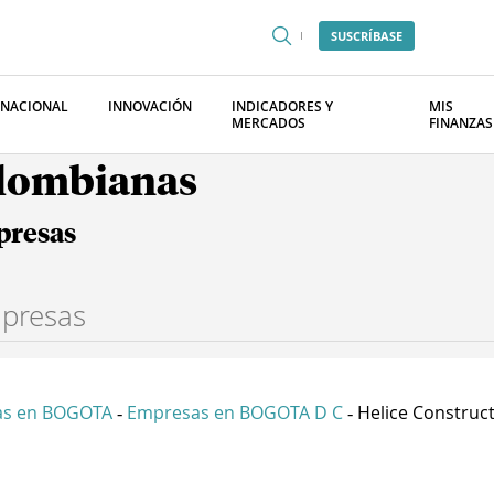
SUSCRÍBASE
RNACIONAL
INNOVACIÓN
INDICADORES Y
MIS
MERCADOS
FINANZAS
olombianas
presas
as en BOGOTA
Empresas en BOGOTA D C
Helice Construct
-
-