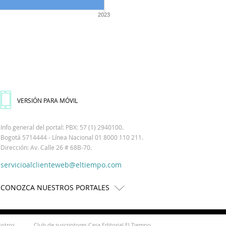
2023
VERSIÓN PARA MÓVIL
Info general del portal: PBX: 57 (1) 2940100.
Bogotá 5714444 - Línea Nacional 01 8000 110 211.
Dirección: Av. Calle 26 # 68B-70.
servicioalclienteweb@eltiempo.com
CONOZCA NUESTROS PORTALES
sotros
Club de suscriptores Casa Editorial El Tiempo