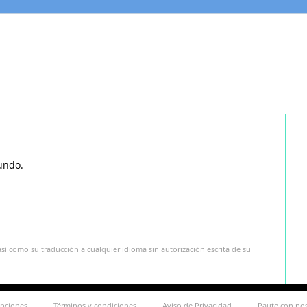
undo.
sí como su traducción a cualquier idioma sin autorización escrita de su
ipciones
Términos y condiciones
Aviso de Privacidad
Paute con no