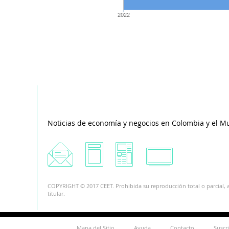
2022
Noticias de economía y negocios en Colombia y el M
COPYRIGHT © 2017 CEET. Prohibida su reproducción total o parcial, a
titular.
Mapa del Sitio
Ayuda
Contacto
Suscr