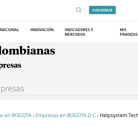
SUSCRÍBASE
RNACIONAL
INNOVACIÓN
INDICADORES Y
MIS
MERCADOS
FINANZAS
olombianas
presas
as en BOGOTA
Empresas en BOGOTA D C
Helpsystem Tech
-
-