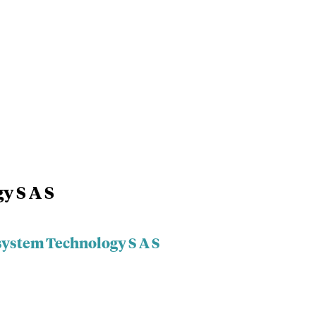
y S A S
system Technology S A S