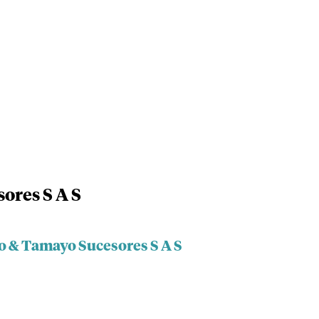
ores S A S
o & Tamayo Sucesores S A S