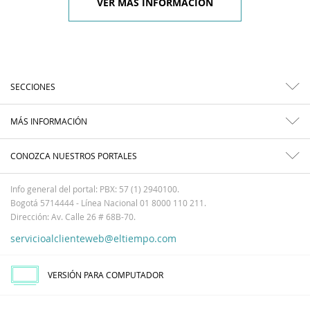
VER MÁS INFORMACIÓN
SECCIONES
MÁS INFORMACIÓN
CONOZCA NUESTROS PORTALES
Info general del portal: PBX: 57 (1) 2940100.
Bogotá 5714444 - Línea Nacional 01 8000 110 211.
Dirección: Av. Calle 26 # 68B-70.
servicioalclienteweb@eltiempo.com
VERSIÓN PARA COMPUTADOR