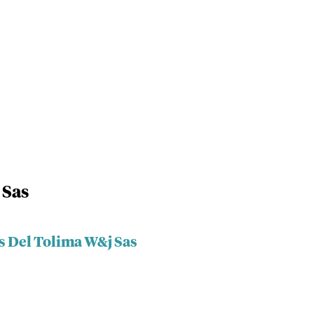
 Sas
s Del Tolima W&j Sas