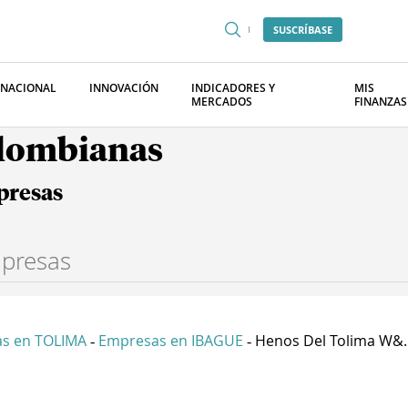
SUSCRÍBASE
RNACIONAL
INNOVACIÓN
INDICADORES Y
MIS
MERCADOS
FINANZAS
olombianas
presas
s en TOLIMA
Empresas en IBAGUE
Henos Del Tolima W&..
-
-