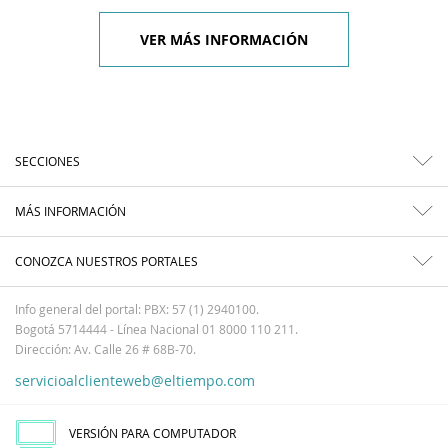
VER MÁS INFORMACIÓN
SECCIONES
MÁS INFORMACIÓN
CONOZCA NUESTROS PORTALES
Info general del portal: PBX: 57 (1) 2940100.
Bogotá 5714444 - Línea Nacional 01 8000 110 211.
Dirección: Av. Calle 26 # 68B-70.
servicioalclienteweb@eltiempo.com
VERSIÓN PARA COMPUTADOR