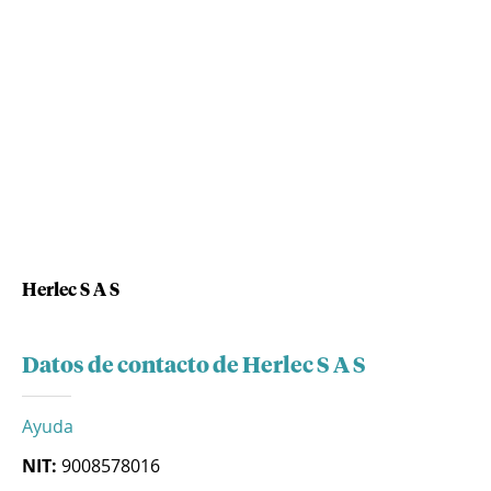
Herlec S A S
Datos de contacto de Herlec S A S
Ayuda
NIT:
9008578016