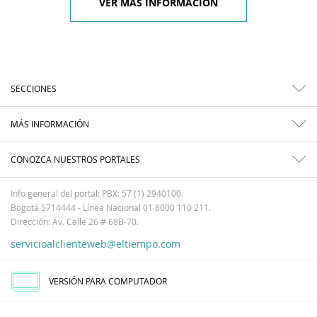
VER MÁS INFORMACIÓN
SECCIONES
MÁS INFORMACIÓN
CONOZCA NUESTROS PORTALES
Info general del portal: PBX: 57 (1) 2940100.
Bogotá 5714444 - Línea Nacional 01 8000 110 211.
Dirección: Av. Calle 26 # 68B-70.
servicioalclienteweb@eltiempo.com
VERSIÓN PARA COMPUTADOR