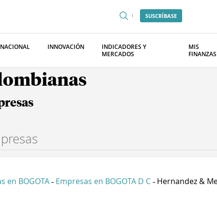
SUSCRÍBASE
RNACIONAL
INNOVACIÓN
INDICADORES Y
MIS
MERCADOS
FINANZAS
olombianas
presas
as en BOGOTA
Empresas en BOGOTA D C
Hernandez & Meji
-
-